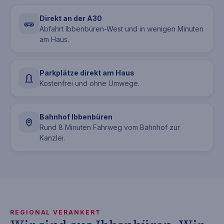
Direkt an der A30
Abfahrt Ibbenbüren-West und in wenigen Minuten
STANDORT
Karte erst nach Klick laden
am Haus.
Mit dem Klick wird die
Parkplätze direkt am Haus
OpenStreetMap-Einbettung aktiviert.
Kostenfrei und ohne Umwege.
So bleibt die Karte bis zu Ihrer
aktiven Freigabe blockiert.
Bahnhof Ibbenbüren
Rund 8 Minuten Fahrweg vom Bahnhof zur
Karte laden
Kanzlei.
REGIONAL VERANKERT