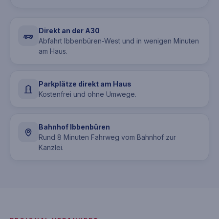
Direkt an der A30
Abfahrt Ibbenbüren-West und in wenigen Minuten
STANDORT
Karte erst nach Klick laden
am Haus.
Mit dem Klick wird die
Parkplätze direkt am Haus
OpenStreetMap-Einbettung aktiviert.
Kostenfrei und ohne Umwege.
So bleibt die Karte bis zu Ihrer
aktiven Freigabe blockiert.
Bahnhof Ibbenbüren
Rund 8 Minuten Fahrweg vom Bahnhof zur
Karte laden
Kanzlei.