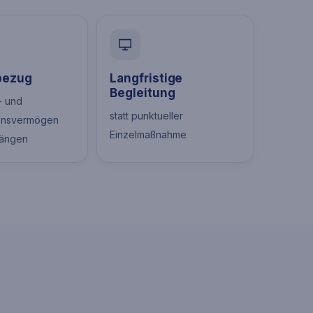
bezug
Langfristige
Begleitung
- und
statt punktueller
ensvermögen
Einzelmaßnahme
ängen