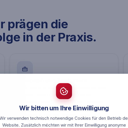
r prägen die
e in der Praxis.
Erbschaft und Testament
Nicht jede gute Vermögensnachfolge beginnt
mit einer Schenkung. Manchmal ist die
sauberere Lösung, den Erbfall vorzubereiten,
Wir bitten um Ihre Einwilligung
Testamentsregelungen mit der Steuerlogik
abzustimmen und Konfliktlinien vorher zu
Wir verwenden technisch notwendige Cookies für den Betrieb de
entschärfen.
Website. Zusätzlich möchten wir mit Ihrer Einwilligung anonyme