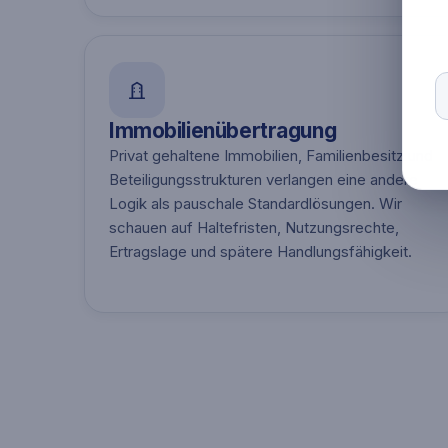
Immobilienübertragung
Privat gehaltene Immobilien, Familienbesitz und
Beteiligungsstrukturen verlangen eine andere
Logik als pauschale Standardlösungen. Wir
schauen auf Haltefristen, Nutzungsrechte,
Ertragslage und spätere Handlungsfähigkeit.