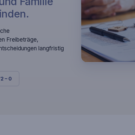
und Familie
inden.
sche
n Freibeträge,
ntscheidungen langfristig
2 – 0