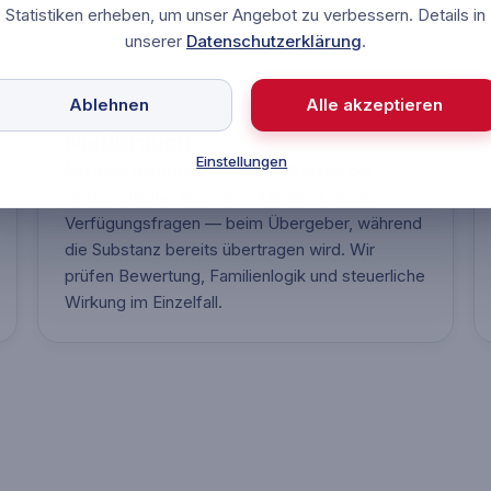
Statistiken erheben, um unser Angebot zu verbessern. Details in
unserer
Datenschutzerklärung
.
Ablehnen
Alle akzeptieren
Nießbrauch
Einstellungen
Mit dem Nießbrauchsvorbehalt bleibt der
wirtschaftliche Nutzen — Mieten, Erträge,
Verfügungsfragen — beim Übergeber, während
die Substanz bereits übertragen wird. Wir
prüfen Bewertung, Familienlogik und steuerliche
Wirkung im Einzelfall.