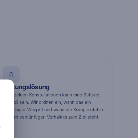
Stiftungslösung
In einzelnen Konstellationen kann eine Stiftung
sinnvoll sein. Wir ordnen ein, wann das ein
tragfähiger Weg ist und wann die Komplexität in
keinem vernünftigen Verhältnis zum Ziel steht.
r