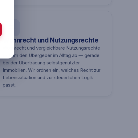
Wohnrecht und Nutzungsrechte
Wohnrecht und vergleichbare Nutzungsrechte
sichern den Übergeber im Alltag ab — gerade
bei der Übertragung selbstgenutzter
Immobilien. Wir ordnen ein, welches Recht zur
Lebenssituation und zur steuerlichen Logik
passt.