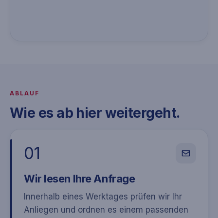
DATENSCHUTZ-HINWEIS
Karte erst nach Klick laden
ABLAUF
Mit dem Klick wird die eingebettete
Wie es ab hier weitergeht.
OpenStreetMap-Karte nachgeladen.
So bleibt die Karte bis zu Ihrer
aktiven Freigabe deaktiviert.
01
Karte laden
Wir lesen Ihre Anfrage
Innerhalb eines Werktages prüfen wir Ihr
Anliegen und ordnen es einem passenden